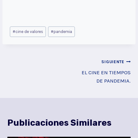
Etiquetas
#
cine de valores
#
pandemia
de
la
entrada:
Navegación
SIGUIENTE
EL CINE EN TIEMPOS
de
DE PANDEMIA.
entradas
Publicaciones Similares